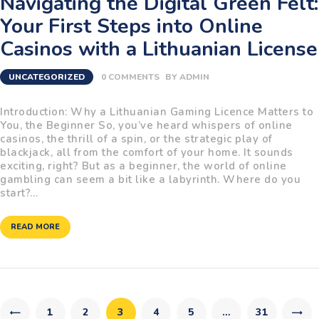
Navigating the Digital Green Felt:
Your First Steps into Online
Casinos with a Lithuanian License
UNCATEGORIZED
0
COMMENTS
BY
ADMIN
Introduction: Why a Lithuanian Gaming Licence Matters to
You, the Beginner So, you’ve heard whispers of online
casinos, the thrill of a spin, or the strategic play of
blackjack, all from the comfort of your home. It sounds
exciting, right? But as a beginner, the world of online
gambling can seem a bit like a labyrinth. Where do you
start?…
READ MORE
Posts pagination
PAGE
1
PAGE
2
PAGE
3
PAGE
4
PAGE
5
…
>
PAGE
31