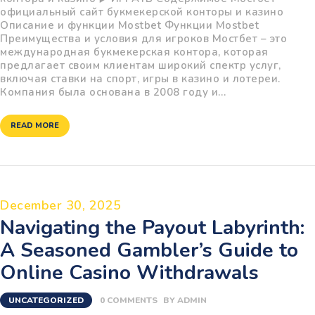
официальный сайт букмекерской конторы и казино
Описание и функции Mostbet Функции Mostbet
Преимущества и условия для игроков Мостбет – это
международная букмекерская контора, которая
предлагает своим клиентам широкий спектр услуг,
включая ставки на спорт, игры в казино и лотереи.
Компания была основана в 2008 году и…
READ MORE
December 30, 2025
Navigating the Payout Labyrinth:
A Seasoned Gambler’s Guide to
Online Casino Withdrawals
UNCATEGORIZED
0
COMMENTS
BY
ADMIN