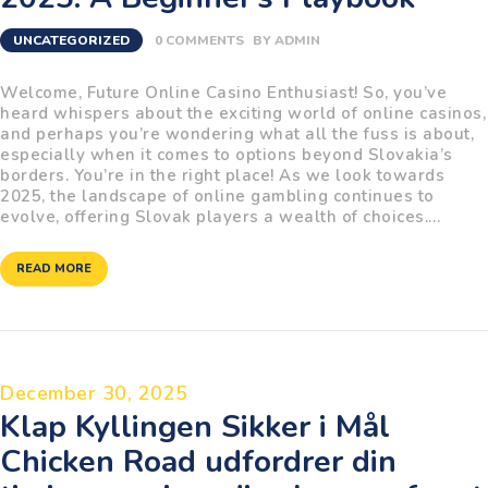
UNCATEGORIZED
0
COMMENTS
BY
ADMIN
Welcome, Future Online Casino Enthusiast! So, you’ve
heard whispers about the exciting world of online casinos,
and perhaps you’re wondering what all the fuss is about,
especially when it comes to options beyond Slovakia’s
borders. You’re in the right place! As we look towards
2025, the landscape of online gambling continues to
evolve, offering Slovak players a wealth of choices.…
READ MORE
December 30, 2025
Klap Kyllingen Sikker i Mål
Chicken Road udfordrer din