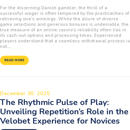
For the discerning Danish gambler, the thrill of a
successful wager is often tempered by the practicalities of
retrieving one’s winnings. While the allure of diverse
game selections and generous bonuses is undeniable, the
true measure of an online casino’s reliability often lies in
its cash-out options and processing times. Experienced
players understand that a seamless withdrawal process is
not…
READ MORE
December 30, 2025
The Rhythmic Pulse of Play:
Unveiling Repetition’s Role in the
Velobet Experience for Novices