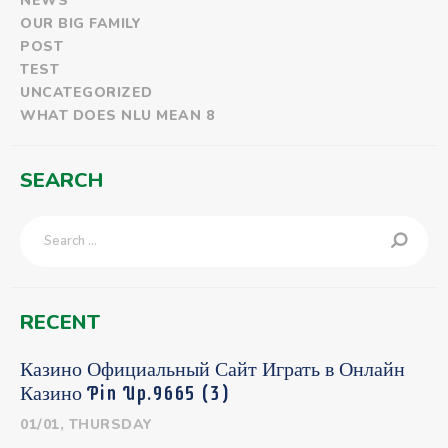
NEWS
OUR BIG FAMILY
POST
TEST
UNCATEGORIZED
WHAT DOES NLU MEAN 8
SEARCH
Search for:
RECENT
Казино Официальный Сайт Играть в Онлайн
Казино Pin Up.9665 (3)
01/01, THURSDAY