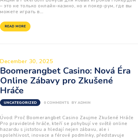
– это не только онлайн-казино, но и покер-рум, где вы
можете играть в…
READ MORE
December 30, 2025
Boomerangbet Casino: Nová Éra
Online Zábavy pro Zkušené
Hráče
UNCATEGORIZED
0
COMMENTS
BY
ADMIN
Úvod: Proč Boomerangbet Casino Zaujme Zkušené Hráče
Pro pravidelné hráče, kteří se pohybují ve světě online
hazardu s jistotou a hledají nejen zábavu, ale i
spolehlivost, inovace a férové podmínky, představuje